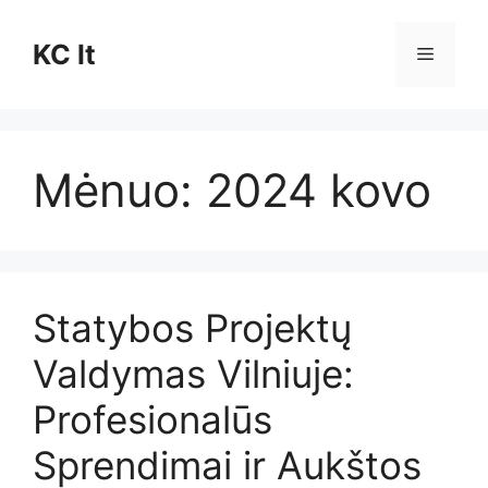
Pereiti
prie
KC lt
Meniu
turinio
Mėnuo:
2024 kovo
Statybos Projektų
Valdymas Vilniuje:
Profesionalūs
Sprendimai ir Aukštos