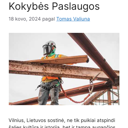
Kokybės Paslaugos
18 kovo, 2024
pagal
Tomas Valiuna
Vilnius, Lietuvos sostinė, ne tik puikiai atspindi
šalies kultūrą ir istoriją, bet ir tampa augančios