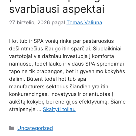
svarbiausi aspektai
27 birželio, 2026
pagal
Tomas Valiuna
Hot tub ir SPA vonių rinka per pastaruosius
dešimtmečius išaugo itin sparčiai. Šiuolaikiniai
vartotojai vis dažniau investuoja į komfortą
namuose, todėl lauko ir vidaus SPA sprendimai
tapo ne tik prabangos, bet ir gyvenimo kokybės
dalimi. Būtent todėl hot tub spa
manufacturers sektorius šiandien yra itin
konkurencingas, inovatyvus ir orientuotas į
aukštą kokybę bei energijos efektyvumą. Šiame
straipsnyje …
Skaityti toliau
Kategorijos
Uncategorized