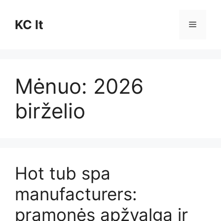
Pereiti
prie
KC lt
Meniu
turinio
Mėnuo:
2026
birželio
Hot tub spa
manufacturers:
pramonės apžvalga ir