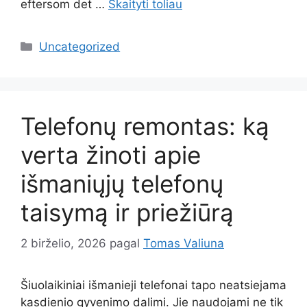
eftersom det …
Skaityti toliau
Kategorijos
Uncategorized
Telefonų remontas: ką
verta žinoti apie
išmaniųjų telefonų
taisymą ir priežiūrą
2 birželio, 2026
pagal
Tomas Valiuna
Šiuolaikiniai išmanieji telefonai tapo neatsiejama
kasdienio gyvenimo dalimi. Jie naudojami ne tik