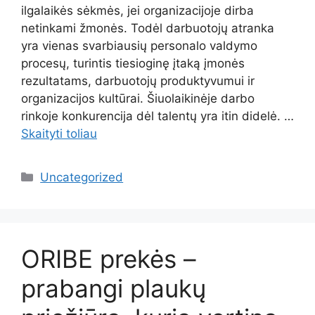
ilgalaikės sėkmės, jei organizacijoje dirba
netinkami žmonės. Todėl darbuotojų atranka
yra vienas svarbiausių personalo valdymo
procesų, turintis tiesioginę įtaką įmonės
rezultatams, darbuotojų produktyvumui ir
organizacijos kultūrai. Šiuolaikinėje darbo
rinkoje konkurencija dėl talentų yra itin didelė. …
Skaityti toliau
Kategorijos
Uncategorized
ORIBE prekės –
prabangi plaukų