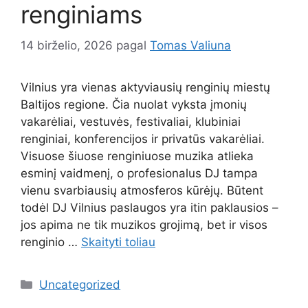
renginiams
14 birželio, 2026
pagal
Tomas Valiuna
Vilnius yra vienas aktyviausių renginių miestų
Baltijos regione. Čia nuolat vyksta įmonių
vakarėliai, vestuvės, festivaliai, klubiniai
renginiai, konferencijos ir privatūs vakarėliai.
Visuose šiuose renginiuose muzika atlieka
esminį vaidmenį, o profesionalus DJ tampa
vienu svarbiausių atmosferos kūrėjų. Būtent
todėl DJ Vilnius paslaugos yra itin paklausios –
jos apima ne tik muzikos grojimą, bet ir visos
renginio …
Skaityti toliau
Kategorijos
Uncategorized